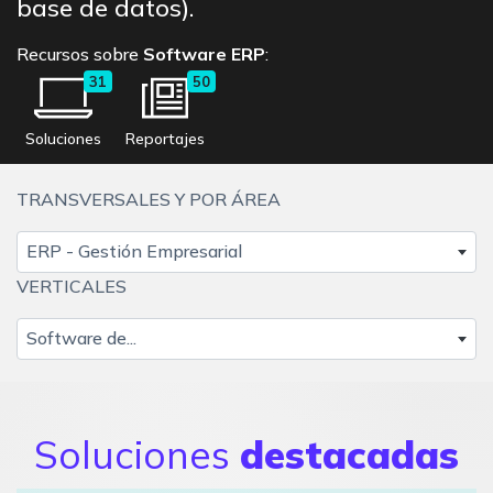
base de datos).
Recursos sobre
Software ERP
:
31
50
Soluciones
Reportajes
TRANSVERSALES Y POR ÁREA
ERP - Gestión Empresarial
VERTICALES
Software de...
Soluciones
destacadas