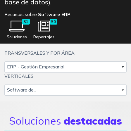
base de datos).
Recursos sobre
Software ERP
:
31
50
Soluciones
Reportajes
TRANSVERSALES Y POR ÁREA
ERP - Gestión Empresarial
VERTICALES
Software de...
Soluciones
destacadas