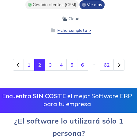
Gestión clientes (CRM)
Ver más
Cloud
Ficha completa >
...
1
2
3
4
5
6
62
Encuentra
SIN COSTE
el mejor Software ERP
para tu empresa
¿El software lo utilizará sólo 1
persona?