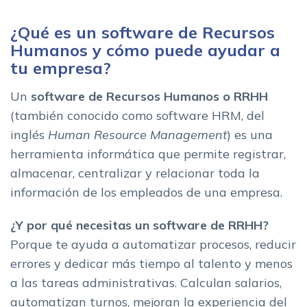
Yunbit
¿Qué es un software de Recursos
Bizneo HR
Humanos y cómo puede ayudar a
Endalia HR
tu empresa?
Sesame HR
Un
software de Recursos Humanos o RRHH
OpenHR Cloud
(también conocido como software HRM, del
Kronjop
inglés
Human Resource Management
) es una
netTime one
herramienta informática que permite registrar,
Softy
almacenar, centralizar y relacionar toda la
Zoho People
información de los empleados de una empresa.
Freematica e-Satellite
Skello
¿Y por qué necesitas un software de RRHH?
¿Como saber si tu empresa necesita un software RRHH?
Porque te ayuda a automatizar procesos, reducir
Que caracteristicas tener en cuenta al elegir un programa de
errores y dedicar más tiempo al talento y menos
gestion de Recursos Humanos
a las tareas administrativas. Calculan salarios,
Cual es el mejor software de recursos humanos para tu
automatizan turnos, mejoran la experiencia del
empresa