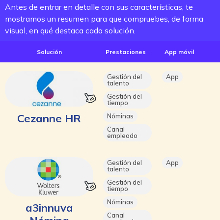
Antes de entrar en detalle con sus características, te
mostramos un resumen para que compruebes, de forma
visual, en qué destaca cada solución.
Solución
Prestaciones
App móvil
Gestión del
App
talento
Gestión del
tiempo
Cezanne HR
Nóminas
Canal
empleado
Gestión del
App
talento
Gestión del
tiempo
Nóminas
a3innuva
Canal