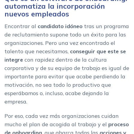
automatiza la incorporación
TalentLMS
nuevos empleados
Funcionalidades del software para automatizar el proceso de
onboarding
Encontrar al
candidato idóneo
tras un programa
Aplicaciones para el empleado
de reclutamiento supone todo un éxito para las
Aplicaciones para RRHH
organizaciones. Pero una vez encontrado el
talento que necesitamos,
conseguir que este se
Ventajas del software de onboarding de empleados
integre
con rapidez dentro de la cultura
Software de Offboarding
corporativa y de su equipo de trabajo es igual de
El mejor software de onboarding de empleados para tu
empresa
importante para evitar que acabe perdiendo la
motivación, no sea todo lo productivo que
esperábamos o, incluso, acabe dejando la
empresa.
Por eso, cada vez más organizaciones cuidan
mucho el plan de acogida al trabajo y el
proceso
de onboarding,
que abarca todas las
acciones y