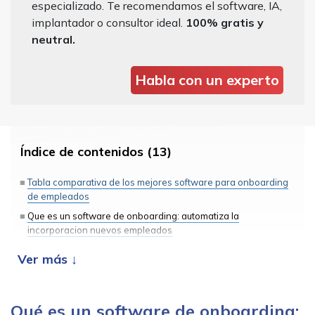
especializado. Te recomendamos el software, IA,
implantador o consultor ideal.
100% gratis y
neutral.
Habla con un experto
Índice de contenidos (13)
Tabla comparativa de los mejores software para onboarding
de empleados
Que es un software de onboarding: automatiza la
incorporacion nuevos empleados
Los 5 mejores software de onboarding y offboarding
Sesame HR
Cezanne HR
Qué es un software de onboarding:
Factorial HR