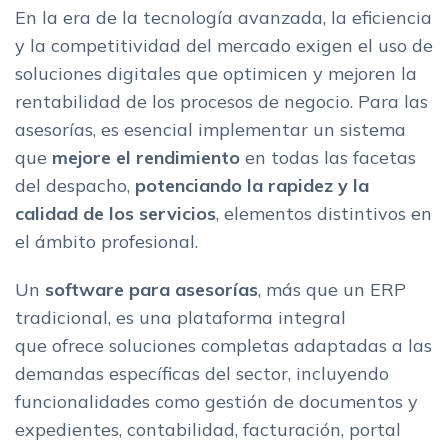
Cumpleo
En la era de la tecnología avanzada, la eficiencia
Monitor Informatica
y la competitividad del mercado exigen el uso de
Como elegir el mejor programa para asesorias
soluciones digitales que optimicen y mejoren la
Gestion de documentos y archivos
rentabilidad de los procesos de negocio. Para las
Contabilidad y facturacion
asesorías, es esencial implementar un sistema
Gestion fiscal y laboral
que
mejore el rendimiento
en todas las facetas
Gestion de Clientes
del despacho,
potenciando la rapidez y la
Cumplimiento normativo y seguridad
calidad de los servicios
, elementos distintivos en
Automatizacion de tareas y flujos de trabajo
el ámbito profesional.
Accesibilidad y movilidad
Un
software para asesorías
, más que un ERP
El mejor software para tu asesoria
tradicional, es una plataforma integral
que ofrece soluciones completas adaptadas a las
demandas específicas del sector, incluyendo
funcionalidades como gestión de documentos y
expedientes, contabilidad, facturación, portal