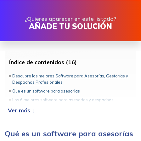
¿Quieres aparecer en este listado?
AÑADE TU SOLUCIÓN
Índice de contenidos (16)
Descubre los mejores Software para Asesorías, Gestorías y
Despachos Profesionales
Que es un software para asesorias
Los 6 mejores software para asesorias y despachos
profesionales
Summar: Suasor
Wolters Kluwer: a3asesor y a3innuva
Qué es un software para asesorías
Billin para asesorias y despachos