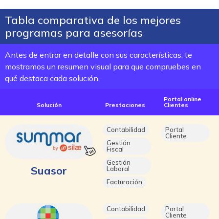
Tabla comparativa de los mejores
programas para asesorías
Antes de entrar en detalle con sus características, te
mostramos un resumen visual para que compruebes en
qué destaca cada solución.
Portal online
Solución
Prestaciones
Clientes
Contabilidad
Portal
Cliente
Gestión
Fiscal
Gestión
Suasor
Laboral
Facturación
Contabilidad
Portal
Cliente