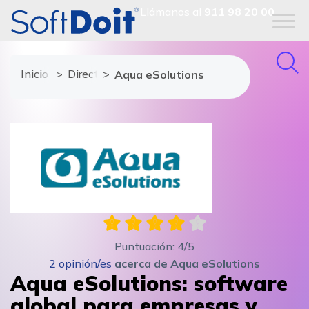
Llámanos al
911 98 20 00
Inicio
Directorio de proveedores
Aqua eSolutions
Puntuación:
4
/5
2
opinión/es
acerca de
Aqua eSolutions
Aqua eSolutions: software
global para empresas y