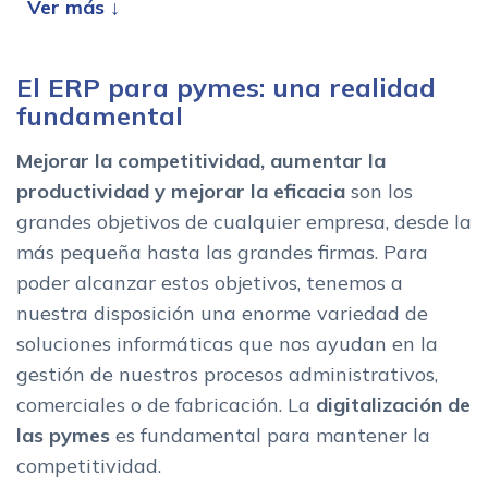
Hanami8: SAP Business One
Wolters Kluwer: a3ERP pymes
Efficens ERP pymes
El ERP para pymes: una realidad
Yunbit Bussines Cloud
fundamental
Aliquo ERP pymes
Mejorar la competitividad, aumentar la
Dolibarr ERP&CRM
productividad y mejorar la eficacia
son los
Nexxia Soft: NG ERP/CRM
grandes objetivos de cualquier empresa, desde la
AXGA CoreERP: Odoo
más pequeña hasta las grandes firmas. Para
Zimasoft ERP
poder alcanzar estos objetivos, tenemos a
La importancia del software de gestion para pymes
nuestra disposición una enorme variedad de
¿Como funciona? Caracteristicas de los mejores ERP para
soluciones informáticas que nos ayudan en la
pymes
gestión de nuestros procesos administrativos,
Claves del ERP pymes en la nube
comerciales o de fabricación. La
digitalización de
Ventajas del ERP para pymes online
las pymes
es fundamental para mantener la
6 claves para escoger una solucion ERP para pymes
competitividad.
Caracteristicas a tener en cuenta al buscar el mejor ERP para