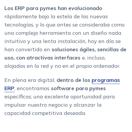
pymes
Los ERP para pymes han evolucionado
Como elegir el mejor ERP para pymes que se adapte a tu
rápidamente bajo la estela de las nuevas
negocio
tecnologías, y lo que antes se consideraba como
una compleja herramienta con un diseño nada
intuitivo y una lenta instalación, hoy en día se
han convertido en
soluciones ágiles, sencillas de
uso, con atractivas interfaces
e, incluso,
alojadas en la red y no en el propio ordenador.
En plena era digital,
dentro de los
programas
ERP
, encontramos
software para pymes
específicos; una excelente oportunidad para
impulsar nuestro negocio y alcanzar la
capacidad competitiva deseada.