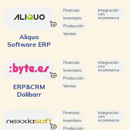
Finanzas
Integración
con
ecommerce
Inventario
Producción
Ventas
Aliquo
Software ERP
Finanzas
Integración
con
ecommerce
Inventario
Producción
ERP&CRM
Ventas
Dolibarr
Finanzas
Integración
con
ecommerce
Inventario
Producción