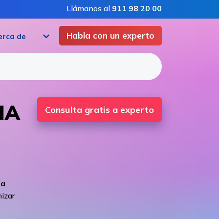
Llámanos al
911 98 20 00
Habla con un experto
erca de
IA
Consulta gratis a experto
ia
mizar