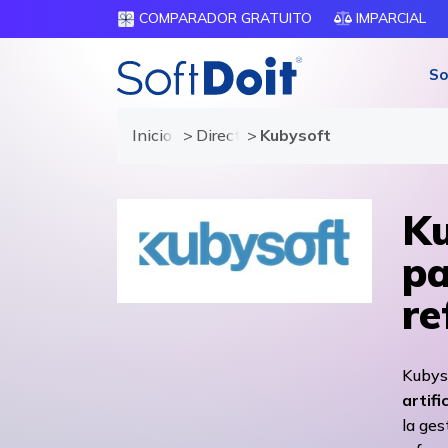
COMPARADOR GRATUITO
IMPARCIAL
So
Inicio
Directorio de proveedores
Kubysoft
Ku
pa
re
Kubys
artifi
la ges