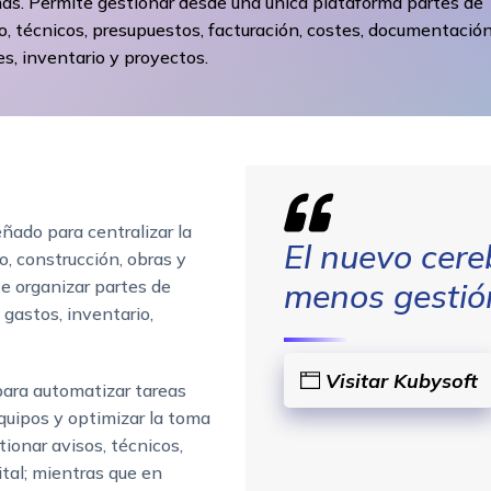
as. Permite gestionar desde una única plataforma partes de
o, técnicos, presupuestos, facturación, costes, documentación
es, inventario y proyectos.
ñado para centralizar la
El nuevo cere
o, construcción, obras y
e organizar partes de
menos gestión
 gastos, inventario,
Visitar Kubysoft
ara automatizar tareas
equipos y optimizar la toma
ionar avisos, técnicos,
ital; mientras que en