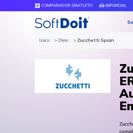
COMPARADOR GRATUITO
IMPARCIAL
So
Inicio
Directorio de proveedores
Zucchetti Spain
Zu
ER
Au
Em
Zucche
compl