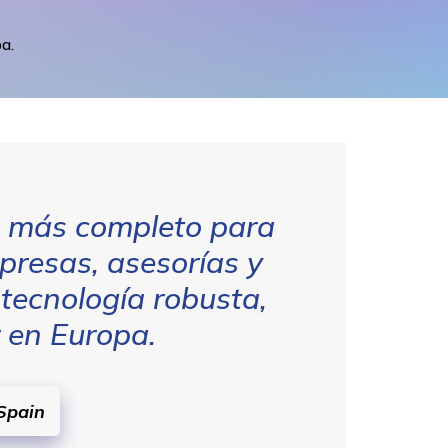
a.
a más completo para
mpresas, asesorías y
tecnología robusta,
er en Europa.
 Spain