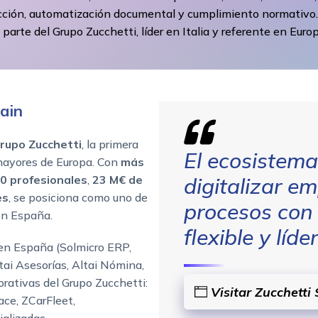
cción, automatización documental y cumplimiento normativo.
parte del Grupo Zucchetti, líder en Italia y referente en Europ
ain
rupo Zucchetti
, la primera
El ecosistem
 mayores de Europa. Con
más
0 profesionales
,
23 M€ de
digitalizar e
es
, se posiciona como uno de
procesos con 
en España.
flexible y líd
s en España (Solmicro ERP,
tai Asesorías, Altai Nómina,
orativas del Grupo Zucchetti:
Visitar Zucchetti
ce, ZCarFleet,