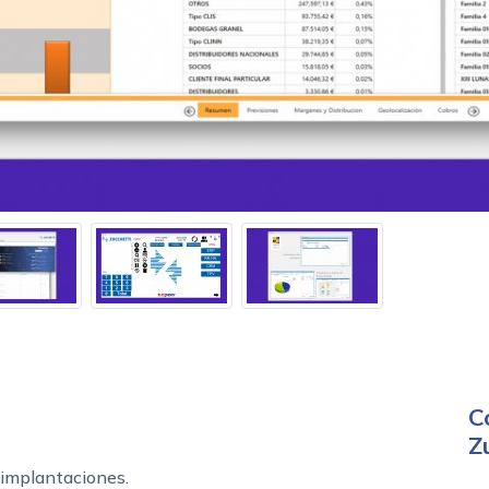
C
Z
 implantaciones.