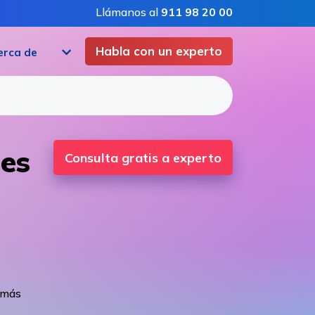
Llámanos al
911 98 20 00
Habla con un experto
erca de
nes
Consulta gratis a experto
 más