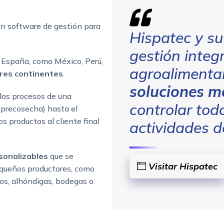
un software de gestión para
Hispatec y s
gestión integ
 España, como México, Perú,
agroalimentar
res continentes
.
soluciones m
 los procesos de una
controlar tod
s precosecha) hasta el
s productos al cliente final
actividades de
sonalizables
que se
Visitar Hispatec
equeños productores, como
ros, alhóndigas, bodegas o