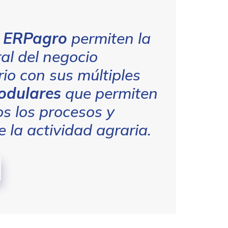
u
ERPagro
permiten la
ral del negocio
io con sus múltiples
odulares
que permiten
os los procesos y
 la actividad agraria.