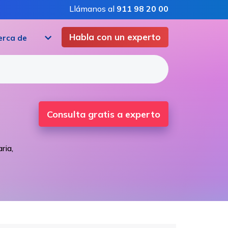
Llámanos al
911 98 20 00
Habla con un experto
erca de
Consulta gratis a experto
ria,