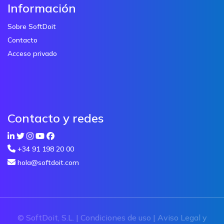
Información
Sobre SoftDoit
Contacto
Acceso privado
Contacto y redes
+34 91 198 20 00
hola@softdoit.com
© SoftDoit, S.L. |
Condiciones de uso
|
Aviso Legal y