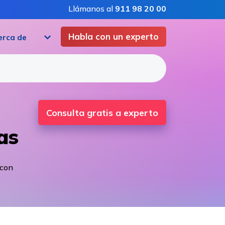
Llámanos al
911 98 20 00
Habla con un experto
erca de
Consulta gratis a experto
as
 con