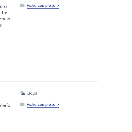
Ficha completa >
ara
ntos
encia
s
Cloud
Ficha completa >
lería