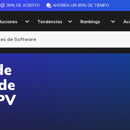
90% DE ACIERTO
AHORRA UN 85% DE TIEMPO
luciones
Tendencias
Rankings
Ac
ntes de Software
de
 de
PV