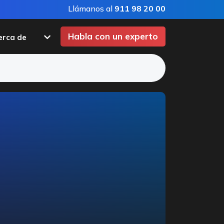
Llámanos al
911 98 20 00
Habla con un experto
erca de