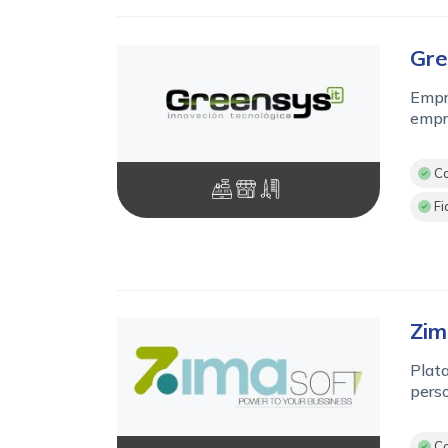
Gre
Empre
empr
Co
Fi
Zim
Plata
perso
Co