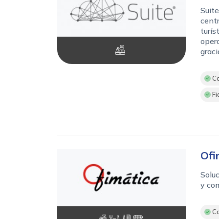
Suite
centr
turís
opera
graci
Co
Fi
Ofi
Soluc
y com
Co