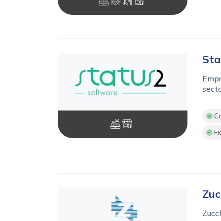
Sta
Empre
secto
Co
Fi
Zuc
Zucch