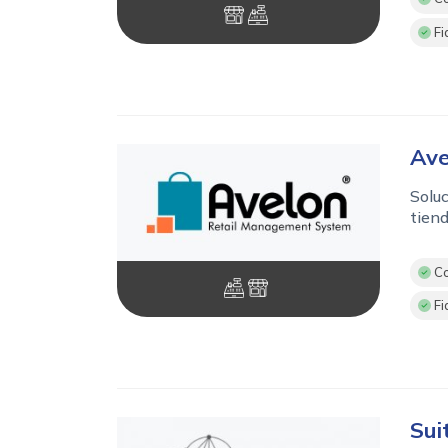
Fi
Ave
Soluc
tiend
Co
Fi
Sui