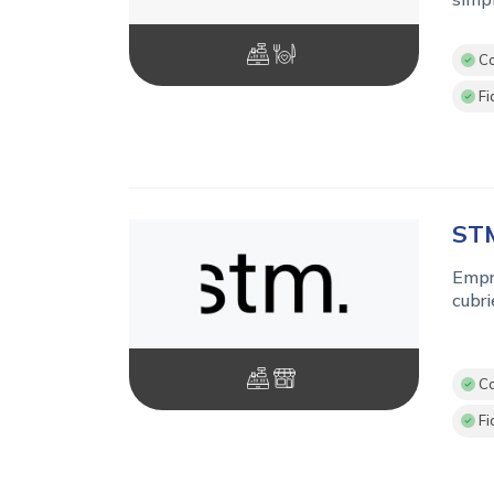
Co
Fi
ST
Empre
cubri
Co
Fi