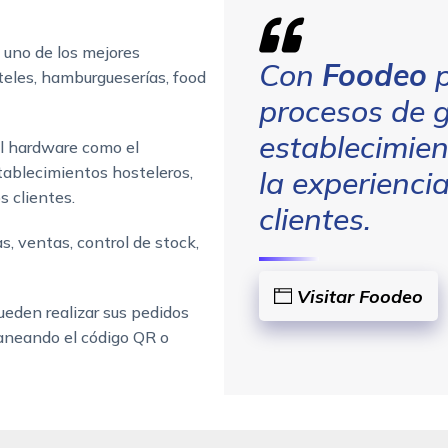
 uno de los mejores
Con
Foodeo
p
oteles, hamburgueserías, food
procesos de g
establecimien
el hardware como el
stablecimientos hosteleros,
la experienci
os clientes.
clientes.
, ventas, control de stock,
Visitar Foodeo
ueden realizar sus pedidos
aneando el código QR o