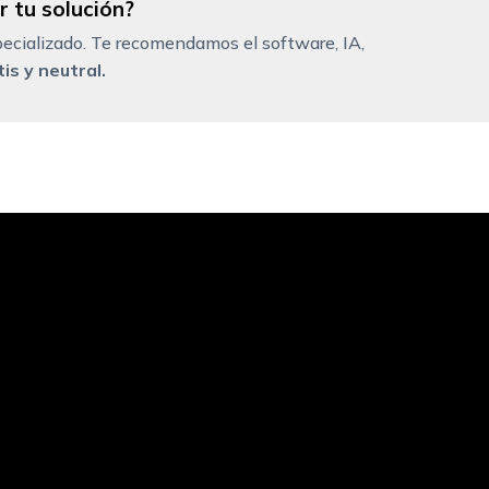
 tu solución?
ecializado. Te recomendamos el software, IA,
is y neutral.