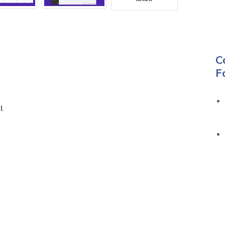
C
F
l
.