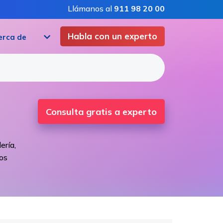
Llámanos al
911 98 20 00
Habla con un experto
erca de
Consulta gratis a experto
ería,
los