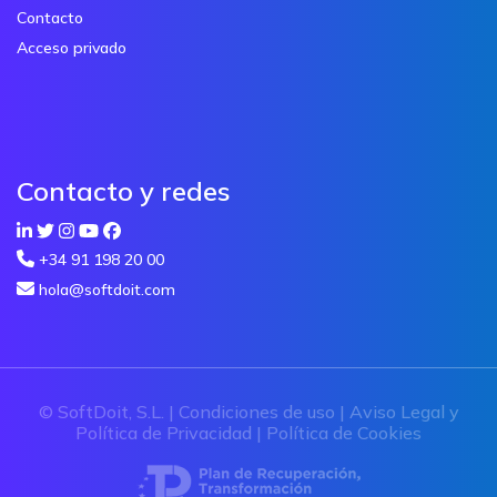
Contacto
Acceso privado
Contacto y redes
+34 91 198 20 00
hola@softdoit.com
© SoftDoit, S.L. |
Condiciones de uso
|
Aviso Legal y
Política de Privacidad
|
Política de Cookies