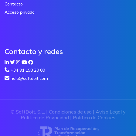
Contacto
Acceso privado
Contacto y redes
+34 91 198 20 00
hola@softdoit.com
© SoftDoit, S.L. |
Condiciones de uso
|
Aviso Legal y
Política de Privacidad
|
Política de Cookies