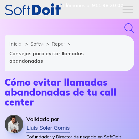
Llámanos al
911 98 20 00
Inicio
Software de Contact Center
Reportajes
Consejos para evitar llamadas
abandonadas
Cómo evitar llamadas
abandonadas de tu call
center
Validado por
Lluís Soler Gomis
Cofundador y Director de negocio en SoftDoit