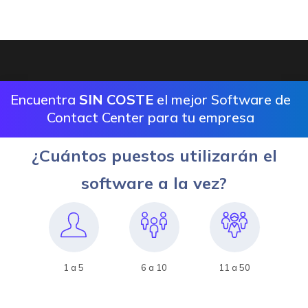
Encuentra
SIN COSTE
el mejor Software de
Contact Center para tu empresa
¿Cuántos puestos utilizarán el
software a la vez?
1 a 5
6 a 10
11 a 50