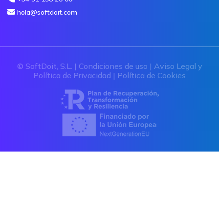
hola@softdoit.com
© SoftDoit, S.L. |
Condiciones de uso
|
Aviso Legal y
Política de Privacidad
|
Política de Cookies