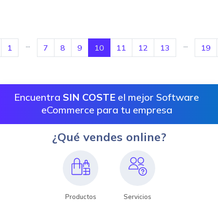
...
...
1
7
8
9
10
11
12
13
19
Encuentra
SIN COSTE
el mejor Software
eCommerce para tu empresa
¿Qué vendes online?
Productos
Servicios