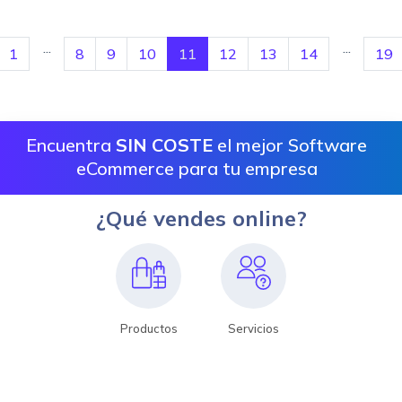
...
...
1
8
9
10
11
12
13
14
19
Encuentra
SIN COSTE
el mejor Software
eCommerce para tu empresa
¿Qué vendes online?
Productos
Servicios