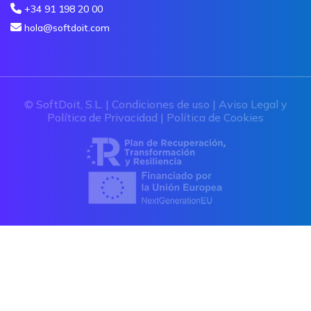
+34 91 198 20 00
hola@softdoit.com
© SoftDoit, S.L. |
Condiciones de uso
|
Aviso Legal y
Política de Privacidad
|
Política de Cookies