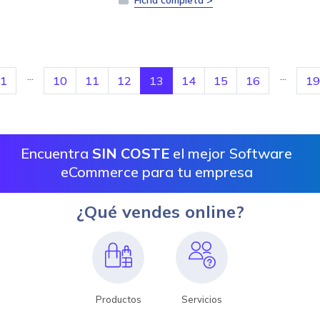
Ficha completa >
...
...
1
10
11
12
13
14
15
16
19
Encuentra
SIN COSTE
el mejor Software
eCommerce para tu empresa
¿Qué vendes online?
Productos
Servicios