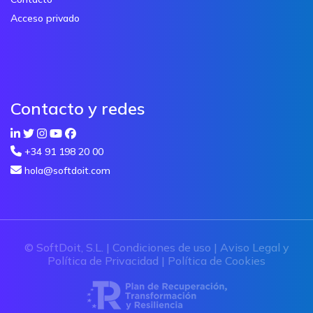
Acceso privado
Contacto y redes
+34 91 198 20 00
hola@softdoit.com
© SoftDoit, S.L. |
Condiciones de uso
|
Aviso Legal y
Política de Privacidad
|
Política de Cookies