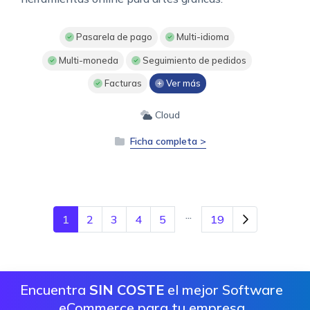
Pasarela de pago
Multi-idioma
Multi-moneda
Seguimiento de pedidos
Facturas
Ver más
Cloud
Ficha completa >
...
1
2
3
4
5
19
Encuentra
SIN COSTE
el mejor Software
eCommerce para tu empresa