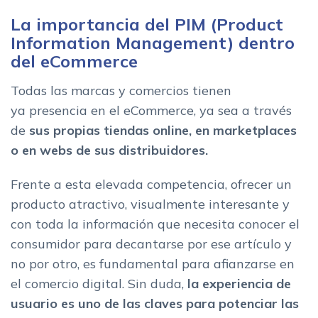
Salsify
La importancia del PIM (Product
Bluestone PIM
Information Management) dentro
Como funciona el software PIM: conectores
del eCommerce
Recopilar y organizar la informacion de producto
Todas las marcas y comercios tienen
Gestionar la informacion de producto en el PIM
ya presencia en el eCommerce, ya sea a través
de
sus propias tiendas online, en marketplaces
o en webs de sus distribuidores.
Frente a esta elevada competencia, ofrecer un
producto atractivo, visualmente interesante y
con toda la información que necesita conocer el
consumidor para decantarse por ese artículo y
no por otro, es fundamental para afianzarse en
el comercio digital. Sin duda,
la experiencia de
usuario es uno de las claves para potenciar las