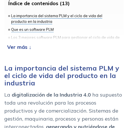
Índice de contenidos (13)
La importancia del sistema PLM y el ciclo de vida del
producto en la industria
Que es un software PLM
Los 3 mejores software PLM para gestionar el ciclo de vida de
un producto
1. Centric PLM
2. Prismacim: Teamcenter PLM
La importancia del sistema PLM y
3. Asidek: Fusion 360 Manage
el ciclo de vida del producto en la
Como funciona el software de gestion del ciclo de vida del
industria
producto
El sistema PLM y el hilo digital
La
digitalización de la Industria 4.0
ha supuesto
Hilo digital unico
toda una revolución para los procesos
Objetivos del software PLM
productivos y de comercialización. Sistemas de
gestión, maquinaria, procesos y personas están
Ventajas del software PLM para el desarrollo de productos
interconectados,
generando y nutriéndose de
Funcionalidades y aplicaciones del PLM en los proyectos