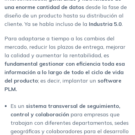
industriales
una enorme cantidad de datos
desde la fase de
El mejor software PLM y de gestion del ciclo de vida del
diseño de un producto hasta su distribución al
producto para tu empresa
cliente. Ya se habla incluso de la
Industria 5.0
.
Para adaptarse a tiempo a los cambios del
mercado, reducir los plazos de entrega, mejorar
la calidad y aumentar la rentabilidad, es
fundamental gestionar con eficiencia toda esa
información a lo largo de todo el ciclo de vida
del producto
; es decir, implantar un
software
PLM.
Es un
sistema transversal de seguimiento,
control y colaboración
para empresas que
trabajan con diferentes departamentos, sedes
geográficas y colaboradores para el desarrollo