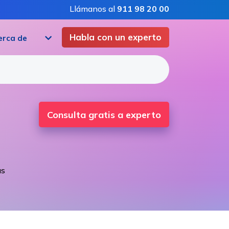
Llámanos al
911 98 20 00
Habla con un experto
erca de
Consulta gratis a experto
us