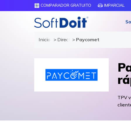
COMPARADOR GRATUITO
IMPARCIAL
So
Inicio
Directorio de proveedores
Paycomet
Pa
rá
TPV vi
client