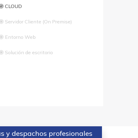
CLOUD
Servidor Cliente (On Premise)
Entorno Web
Solución de escritorio
as y despachos profesionales