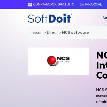
COMPARADOR GRATUITO
IMPARCIAL
So
Inicio
Directorio de proveedores
NCS software
NC
In
Co
NCS S
asesor
nómina