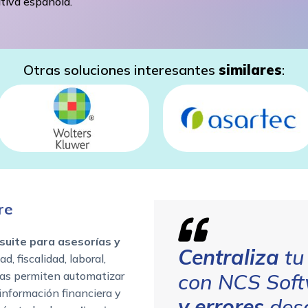
tiva española.
Otras soluciones interesantes
similares
:
re
suite para asesorías y
Centraliza
tu
, fiscalidad, laboral,
as permiten automatizar
con NCS Sof
 información financiera y
y errores
desd