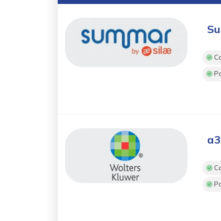
Su
Co
Po
a3
Co
Po