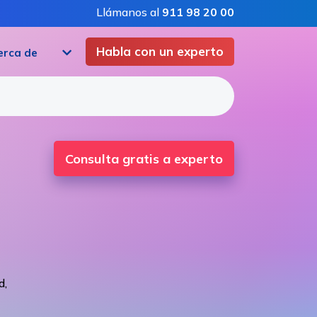
Llámanos al
911 98 20 00
Habla con un experto
erca de
Consulta gratis a experto
d,