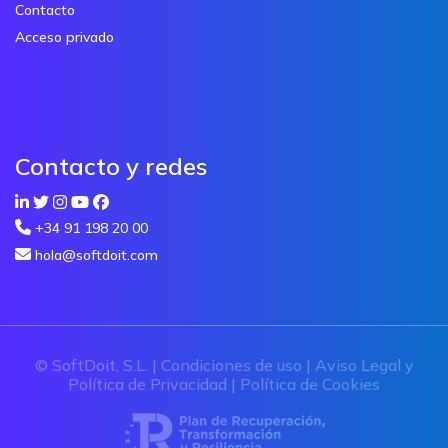
Contacto
Acceso privado
Contacto y redes
+34 91 198 20 00
hola@softdoit.com
© SoftDoit, S.L. |
Condiciones de uso
|
Aviso Legal y
Política de Privacidad
|
Política de Cookies