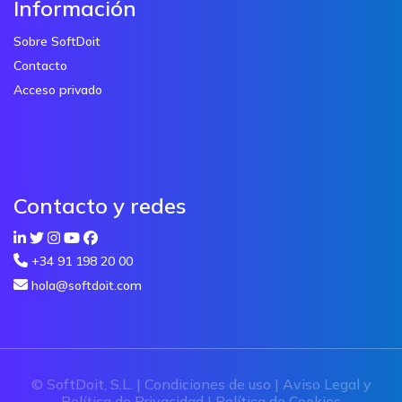
Información
Sobre SoftDoit
Contacto
Acceso privado
Contacto y redes
+34 91 198 20 00
hola@softdoit.com
© SoftDoit, S.L. |
Condiciones de uso
|
Aviso Legal y
Política de Privacidad
|
Política de Cookies