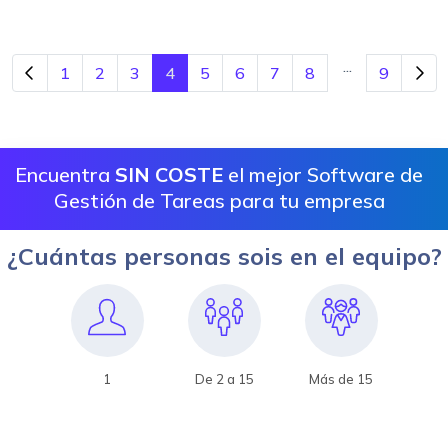
...
1
2
3
4
5
6
7
8
9
Encuentra
SIN COSTE
el mejor Software de
Gestión de Tareas para tu empresa
¿Cuántas personas sois en el equipo?
1
De 2 a 15
Más de 15