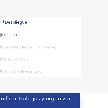
Despliegue
CLOUD
Servidor Cliente (On Premise)
Entorno Web
Solución de escritorio
ificar trabajos y organizar