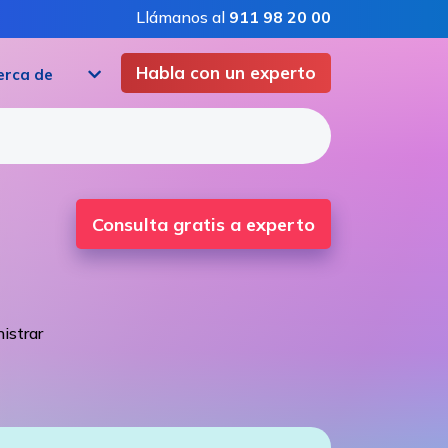
Llámanos al
911 98 20 00
Habla con un experto
erca de
Consulta gratis a experto
istrar