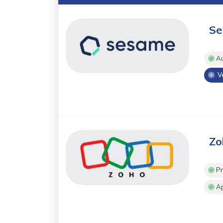
Se
Au
Ve
Zo
Pr
Ap