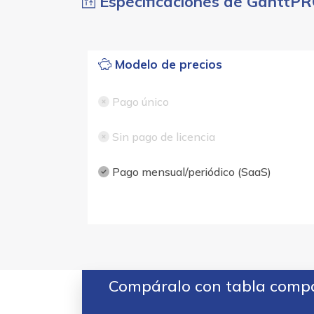
Especificaciones de GanttP
Modelo de precios
Pago único
Sin pago de licencia
Pago mensual/periódico (SaaS)
Compáralo con tabla compar