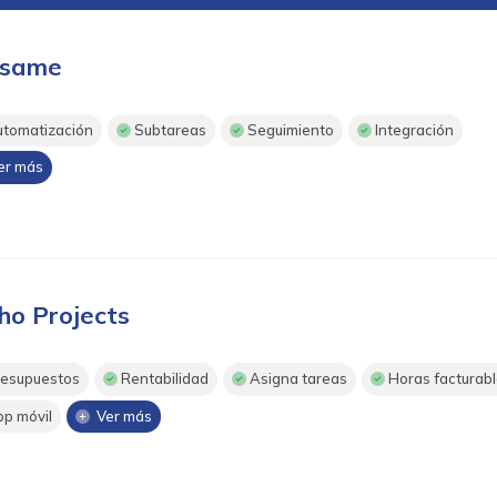
same
tomatización
Subtareas
Seguimiento
Integración
r más
ho Projects
esupuestos
Rentabilidad
Asigna tareas
Horas facturab
p móvil
Ver más