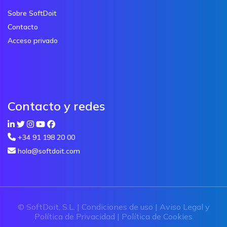
Sobre SoftDoit
Contacto
Acceso privado
Contacto y redes
+34 91 198 20 00
hola@softdoit.com
© SoftDoit, S.L. |
Condiciones de uso
|
Aviso Legal y
Política de Privacidad
|
Política de Cookies