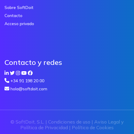
Sobre SoftDoit
Contacto
Acceso privado
Contacto y redes
+34 91 198 20 00
hola@softdoit.com
© SoftDoit, S.L. |
Condiciones de uso
|
Aviso Legal y
Política de Privacidad
|
Política de Cookies