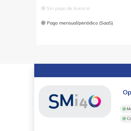
Sin pago de licencia
Pago mensual/periódico (SaaS)
Op
Mo
Cá