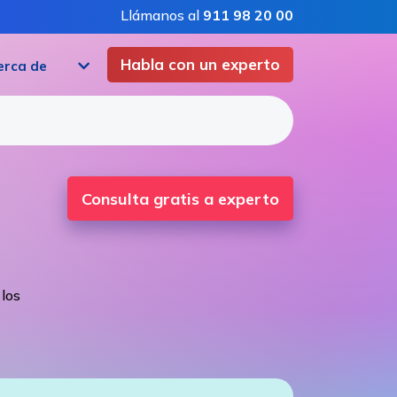
Llámanos al
911 98 20 00
Habla con un experto
erca de
Consulta gratis a experto
 los