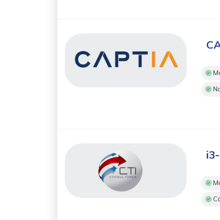
CA
Mo
No
i3
Mo
Cá