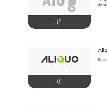
de se
Ali
Soluc