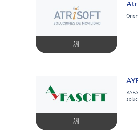
Atr
Orien
AY
AYFA
soluc