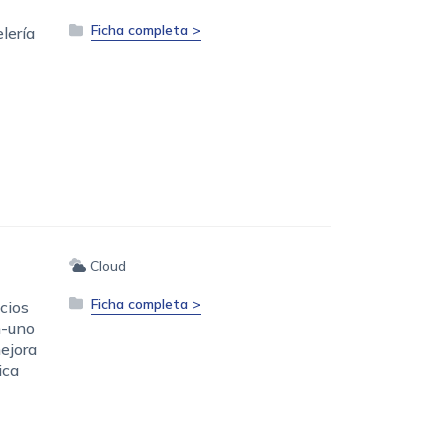
Ficha completa >
lería
Cloud
Ficha completa >
cios
n-uno
mejora
ica