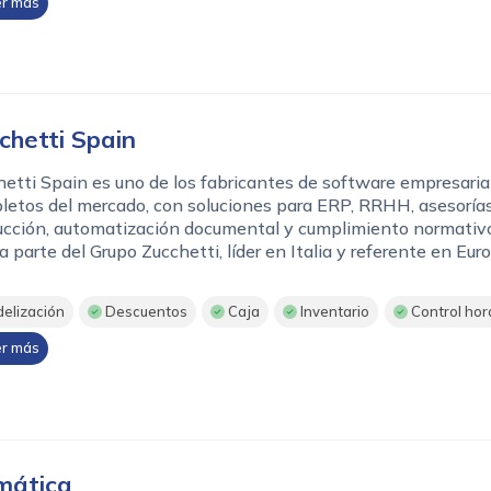
r más
chetti Spain
etti Spain es uno de los fabricantes de software empresaria
etos del mercado, con soluciones para ERP, RRHH, asesorías
ucción, automatización documental y cumplimiento normativo
 parte del Grupo Zucchetti, líder en Italia y referente en Eur
delización
Descuentos
Caja
Inventario
Control hor
r más
mática