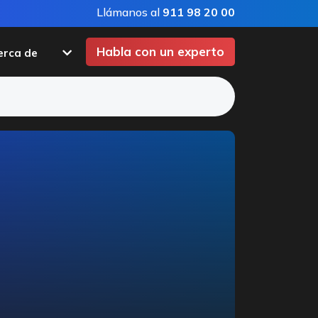
Llámanos al
911 98 20 00
Habla con un experto
erca de