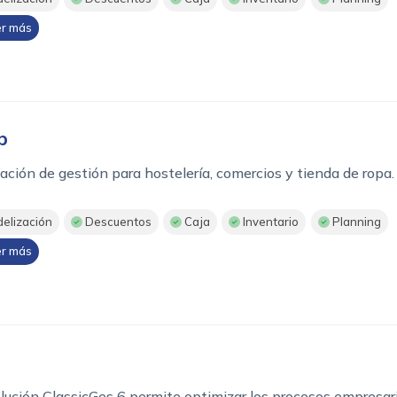
r más
p
ación de gestión para hostelería, comercios y tienda de ropa
delización
Descuentos
Caja
Inventario
Planning
r más
G
lución ClassicGes 6 permite optimizar los procesos empresar