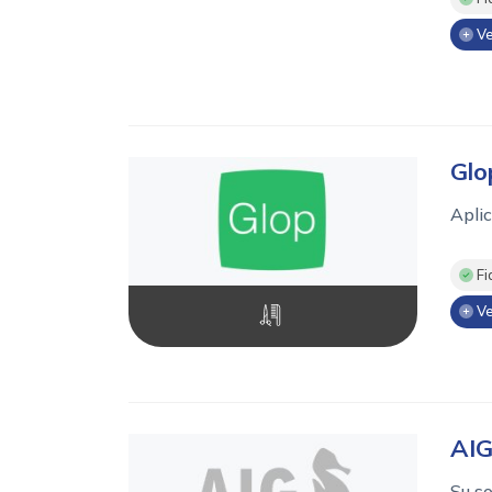
Ve
Glo
Aplic
Fi
Ve
AI
Su so