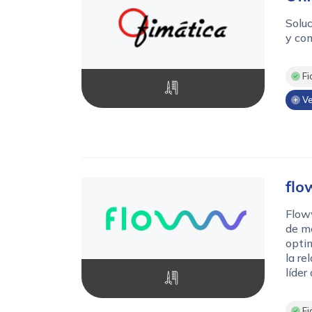
Soluc
y com
Fi
Ve
fl
Floww
de me
optim
la re
líder d
Fi