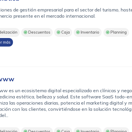
iones de gestión empresarial para el sector del turismo, hoste
ercio presente en el mercado internacional.
delización
Descuentos
Caja
Inventario
Planning
r más
owww
w es un ecosistema digital especializado en clínicas y nego
dicina estética, belleza y salud. Este software SaaS todo-e
iza las operaciones diarias, potencia el marketing digital y 
lación con los clientes, convirtiéndose en la solución tecnológ
el...
delización
Descuentos
Caja
Inventario
Planning