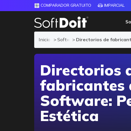
COMPARADOR GRATUITO
IMPARCIAL
So
Inicio
Software TPV para Peluquería y E
Directorios de fabrica
Directorios 
fabricantes
Software: P
Estética