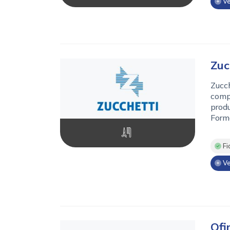
Ve
Zuc
Zucch
compl
prod
Forma
Fi
Ve
Ofi