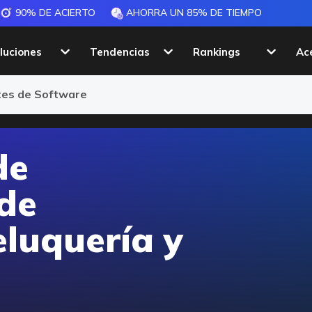
90% DE ACIERTO
AHORRA UN 85% DE TIEMPO
luciones
Tendencias
Rankings
Ac
stética
ntes de Software
de
 de
eluquería y