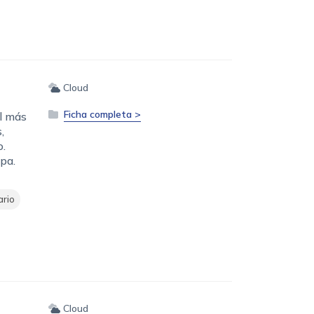
Cloud
Ficha completa >
l más
,
.
opa.
ario
Cloud