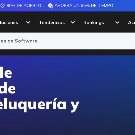
90% DE ACIERTO
AHORRA UN 85% DE TIEMPO
luciones
Tendencias
Rankings
Ac
stética
ntes de Software
de
 de
eluquería y