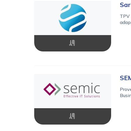
Sar
TPV p
adapt
SE
Prove
Busi