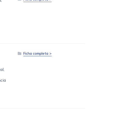
Ficha completa >
al,
ncia