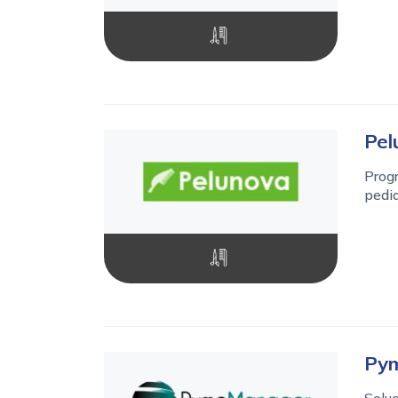
Pel
Progr
pedid
Py
Solu