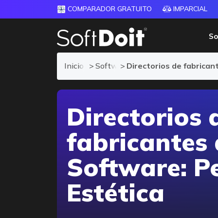
COMPARADOR GRATUITO
IMPARCIAL
So
Inicio
Software TPV para Peluquería y E
Directorios de fabrica
Directorios 
fabricantes
Software: P
Estética