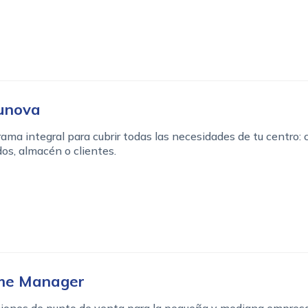
unova
ama integral para cubrir todas las necesidades de tu centro: c
os, almacén o clientes.
me Manager
ciones de punto de venta para la pequeña y mediana empresa