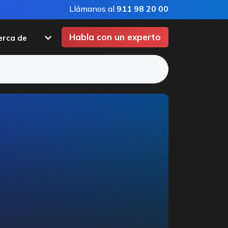
Llámanos al
911 98 20 00
Habla con un experto
erca de