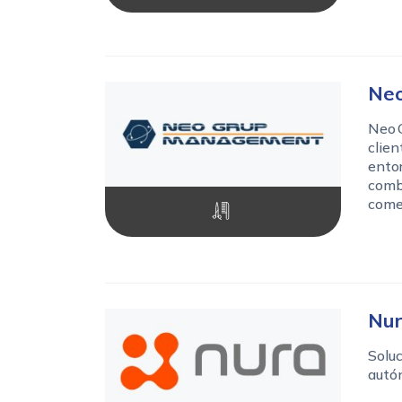
Ne
Neo 
clien
ento
combi
comer
Nur
Soluc
autó