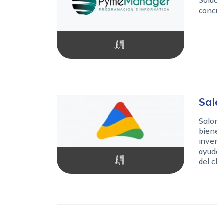
conc
Sal
Salon
biene
inven
ayuda
del c