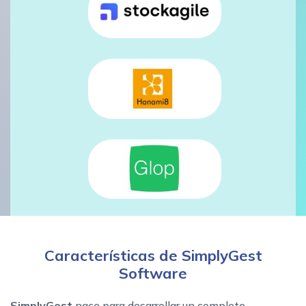
Características de SimplyGest
Software
SimplyGest
nace para desarrollar un completo