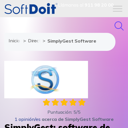
Llámanos al
911 98 20 00
Inicio
Directorio de proveedores
SimplyGest Software
Puntuación:
5
/5
1
opinión/es
acerca de
SimplyGest Software
SimplyGest: software de