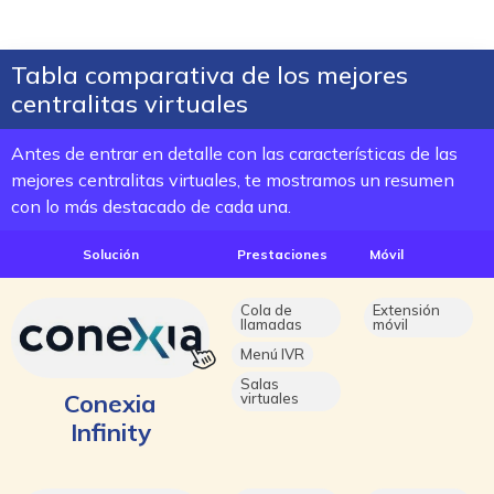
Tabla comparativa de los mejores
centralitas virtuales
Antes de entrar en detalle con las características de las
mejores centralitas virtuales, te mostramos un resumen
con lo más destacado de cada una.
Solución
Prestaciones
Móvil
Cola de
Extensión
llamadas
móvil
Menú IVR
Salas
Conexia
virtuales
Infinity