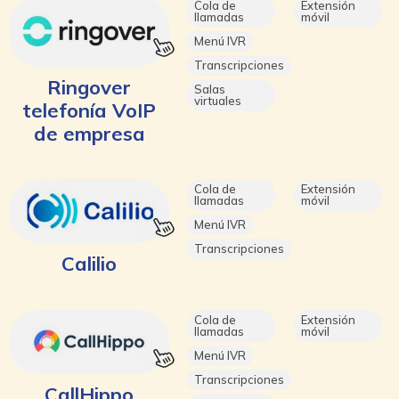
Cola de
Extensión
llamadas
móvil
Menú IVR
Transcripciones
Ringover
Salas
virtuales
telefonía VoIP
de empresa
Cola de
Extensión
llamadas
móvil
Menú IVR
Transcripciones
Calilio
Cola de
Extensión
llamadas
móvil
Menú IVR
Transcripciones
CallHippo