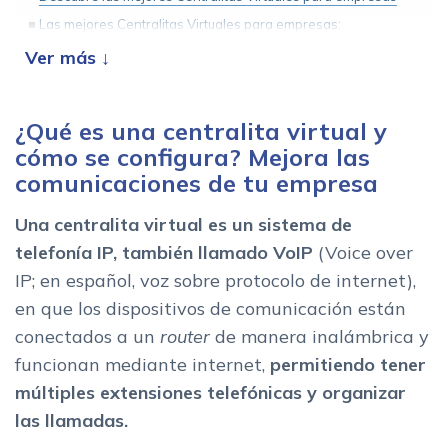
Las mejores Centralitas Virtuales para empresas:
comparativa
Conexia Telecom
Ringover
¿Qué es una centralita virtual y
CallHippo
cómo se configura? Mejora las
Aplicaciones de las centralitas virtuales
comunicaciones de tu empresa
Funcionalidades de las mejores centralitas virtuales para
empresas: mas que llamadas
Una centralita virtual es un sistema de
La Centralita Virtual telefonica y la automatizacion de la
telefonía IP, también llamado VoIP
(Voice over
gestion de llamadas de empresa
IP; en español, voz sobre protocolo de internet),
Redireccion inteligente de llamadas
en que los dispositivos de comunicación están
Respuestas automatizadas
conectados a un
router
de manera inalámbrica y
Buzon de voz avanzado
funcionan mediante internet,
permitiendo tener
Horarios personalizados
múltiples extensiones telefónicas y organizar
Integracion con CRM y datos de clientes
las llamadas.
Estadisticas y analisis de llamadas