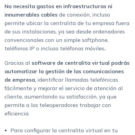
Menus Interactivos de Voz (IVR)
No necesita gastos en infraestructuras ni
innumerables cables
de conexión, incluso
Beneficios de utilizar un software de centralita virtual para
empresas
permite ubicar la centralita de tu empresa fuera
Tipos de centralita telefonica: virtual y fisica
de sus instalaciones, ya sea desde ordenadores
Centralita telefonica virtual
convencionales con un simple softphone,
Centralita tradicional fisica
teléfonos IP o incluso
teléfonos móviles
.
La mejor centralita virtual para tu empresa
Gracias al
software de centralita virtual podrás
automatizar la gestión de las comunicaciones
de empresa
, identificar llamadas telefónicas
fácilmente y mejorar el servicio de atención al
cliente, aumentando su satisfacción, ya que
permite a los teleoperadores trabajar con
eficiencia.
Para configurar la centralita virtual en tu