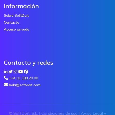
Información
Sobre SoftDoit
Contacto
Acceso privado
Contacto y redes
+34 91 198 20 00
hola@softdoit.com
© SoftDoit, S.L. |
Condiciones de uso
|
Aviso Legal y