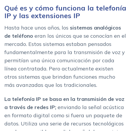
Qué es y cómo funciona la telefonía
Ventajas de la telefonia IP vs la telefonia analogica
IP y las extensiones IP
1. Es mas economica
2. Permite la conexion desde diferentes dispositivos
Hasta hace unos años, los
sistemas analógicos
3. Brinda servicios de valor agregado
de teléfono
eran los únicos que se conocían en el
4. Permite realizar llamadas simultaneas
mercado. Estos sistemas estaban pensados
5. Se mantiene actualizada
fundamentalmente para la transmisión de voz y
6. Mejora la atencion al cliente
permitían una única comunicación por cada
La mejor telefonia IP para tu empresa: comparativa
línea contratada. Pero actualmente existen
otros sistemas que brindan funciones mucho
más avanzadas que los tradicionales.
La
telefonía IP se basa en la transmisión de voz
a través de redes IP;
enviando la señal acústica
en formato digital como si fuera un paquete de
datos. Utiliza una serie de recursos tecnológicos