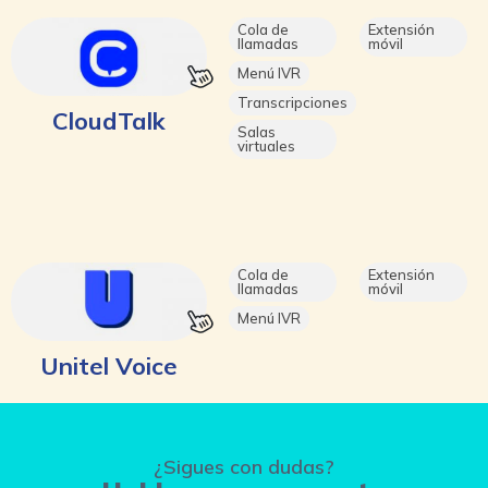
Cola de
Extensión
llamadas
móvil
Menú IVR
Transcripciones
CloudTalk
Salas
virtuales
Cola de
Extensión
llamadas
móvil
Menú IVR
Unitel Voice
¿Sigues con dudas?