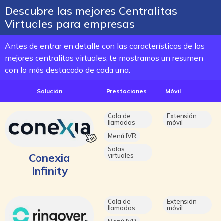
Descubre las mejores Centralitas
Virtuales para empresas
Antes de entrar en detalle con las características de las
mejores centralitas virtuales, te mostramos un resumen
con lo más destacado de cada una.
Solución
Prestaciones
Móvil
Cola de
Extensión
llamadas
móvil
Menú IVR
Salas
Conexia
virtuales
Infinity
Cola de
Extensión
llamadas
móvil
Menú IVR