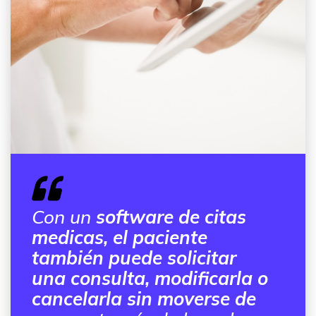
Con un
software de citas
medicas, el paciente
también puede solicitar
una consulta, modificarla o
cancelarla sin moverse de