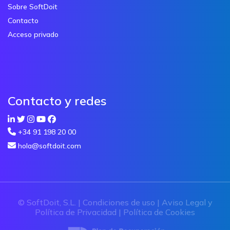
Sobre SoftDoit
Contacto
Acceso privado
Contacto y redes
+34 91 198 20 00
hola@softdoit.com
© SoftDoit, S.L. |
Condiciones de uso
|
Aviso Legal y
Política de Privacidad
|
Política de Cookies