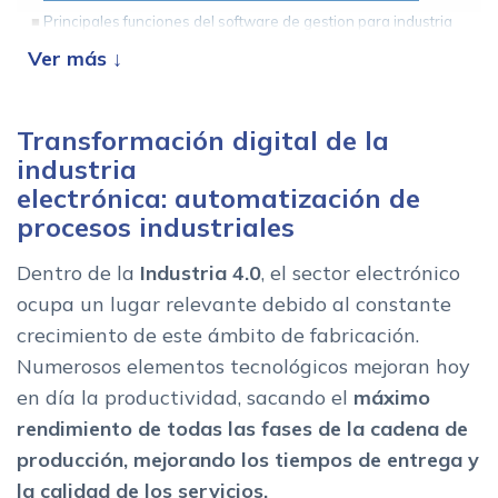
Principales funciones del software de gestion para industria
electronica
Ventajas del software para industria electronica
Como elegir la mejor solucion industrial para tu empresa de
fabricacion electronica
Transformación digital de la
industria
electrónica: automatización de
procesos industriales
Dentro de la
I
ndustria 4.0
, el sector electrónico
ocupa un lugar relevante debido al constante
crecimiento de este ámbito de fabricación.
Numerosos elementos tecnológicos mejoran hoy
en día la productividad, sacando el
máximo
rendimiento de todas las fases de la cadena de
producción, mejorando los tiempos de entrega y
la calidad de los servicios.