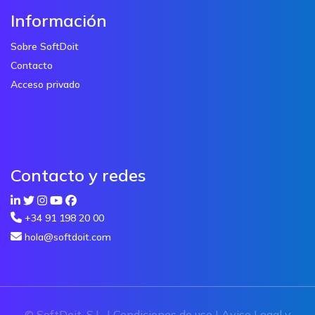
Información
Sobre SoftDoit
Contacto
Acceso privado
Contacto y redes
+34 91 198 20 00
hola@softdoit.com
© SoftDoit, S.L. |
Condiciones de uso
|
Aviso Legal y