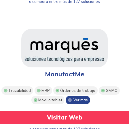
o compara entre más de 127 soluciones
ManufactMe
Trazabilidad
MRP
Órdenes de trabajo
GMAO
Móvil o tablet
Ver más
Visitar Web