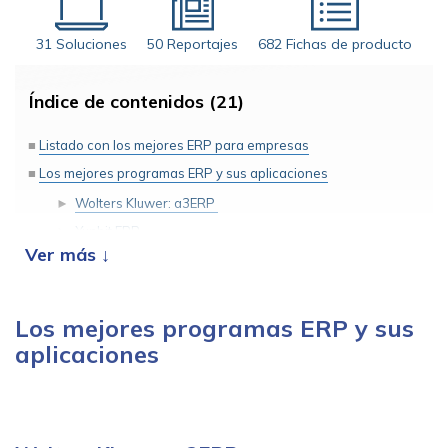
31 Soluciones
50 Reportajes
682 Fichas de producto
Índice de contenidos (21)
Listado con los mejores ERP para empresas
Los mejores programas ERP y sus aplicaciones
Wolters Kluwer: a3ERP
Yunbit ERP
Efficens ERP
Opium Software
Cegid Ekon XRP
Los mejores programas ERP y sus
Velneo ERP
aplicaciones
Endalia
Odoo
Factores para elegir el mejor sistema ERP para tu empresa