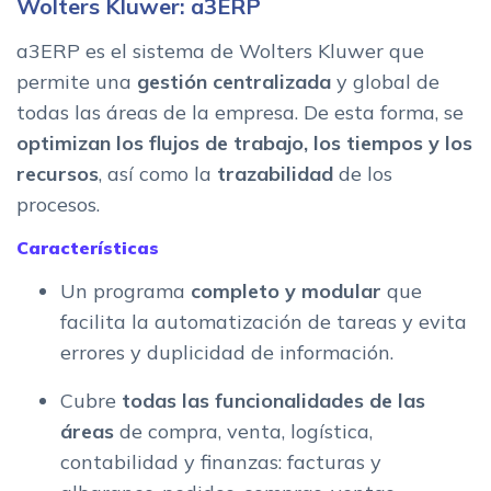
Wolters Kluwer: a3ERP
El tamano de la empresa
a3ERP es el sistema de Wolters Kluwer que
El tipo de sector
permite una
gestión centralizada
y global de
Aplicaciones y modulos que necesitamos
todas las áreas de la empresa. De esta forma, se
Escalabilidad y flexibilidad
optimizan los flujos de trabajo, los tiempos y los
Facilidad de uso e integracion
recursos
, así como la
trazabilidad
de los
Presupuesto disponible
procesos.
Que es un software ERP: planificacion de recursos
empresariales y gestion administrativa
Características
Claves del software de gestion ERP
Un programa
completo y modular
que
Caracteristicas de los mejores ERP para empresas
facilita la automatización de tareas y evita
Ventajas de utilizar un programa ERP
errores y duplicidad de información.
El mejor software ERP para tu empresa
Cubre
todas las funcionalidades de las
áreas
de compra, venta, logística,
contabilidad y finanzas: facturas y