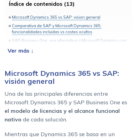
Índice de contenidos (13)
Microsoft Dynamics 365 vs SAP: vision general
Comparativa de SAP y Microsoft Dynamics 365:
funcionalidades incluidas vs costes ocultos
SAP Business One: una alternativa a Microsoft Dynamics con
todo incluido
Microsoft Dynamics 365 vs SAP ¿Quien ofrece mas valor real?
Analisis en tiempo real incluido vs pago extra
Microsoft Dynamics 365 vs SAP:
CRM completo nativo vs modulo adicional de pago
visión general
Localizacion fiscal: cobertura mundial o integracion
parcial
Una de las principales diferencias entre
¿Que significan estas diferencias de Microsoft Dynamics vs
Microsoft Dynamics 365 y SAP Business One es
SAP para tu empresa?
el modelo de licencias y el alcance funcional
Preguntas frecuentes sobre Microsoft Dynamics vs SAP
nativo
de cada solución.
Conclusion: SAP y Microsoft Dynamics son lideres, pero no
unicos
Mientras que Dynamics 365 se basa en un