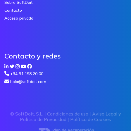
Sobre SoftDoit
Contacto
Acceso privado
Contacto y redes
+34 91 198 20 00
hola@softdoit.com
© SoftDoit, S.L. |
Condiciones de uso
|
Aviso Legal y
Política de Privacidad
|
Política de Cookies