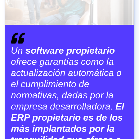
Un
software propietario
ofrece garantías como la
actualización automática o
el cumplimiento de
normativas, dadas por la
empresa desarrolladora.
El
ERP propietario es de los
más implantados por la