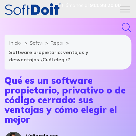
Llámanos al
911 98 20 00
Inicio
Software ERP
Reportajes
Software propietario: ventajas y
desventajas ¿Cuál elegir?
Qué es un s
oftware
propietario, privativo o de
código cerrado: sus
ventajas y cómo elegir el
mejor
Validado por