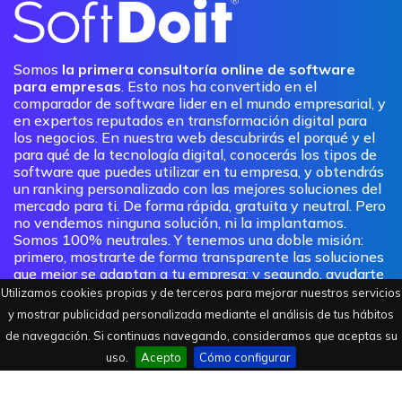
Somos
la primera consultoría online de software
para empresas
. Esto nos ha convertido en el
comparador de software lider en el mundo empresarial, y
en expertos reputados en transformación digital para
los negocios. En nuestra web descubrirás el porqué y el
para qué de la tecnología digital, conocerás los tipos de
software que puedes utilizar en tu empresa, y obtendrás
un ranking personalizado con las mejores soluciones del
mercado para ti. De forma rápida, gratuita y neutral. Pero
no vendemos ninguna solución, ni la implantamos.
Somos 100% neutrales. Y tenemos una doble misión:
primero, mostrarte de forma transparente las soluciones
que mejor se adaptan a tu empresa; y segundo, ayudarte
a adquirir las competencias y habilidades que
Utilizamos cookies propias y de terceros para mejorar nuestros servicios
necesitarás en un presente y futuro del trabajo cada vez
y mostrar publicidad personalizada mediante el análisis de tus hábitos
más tecnológico.
de navegación. Si continuas navegando, consideramos que aceptas su
uso.
Acepto
Cómo configurar