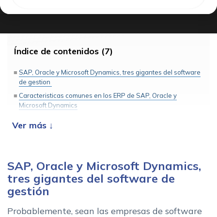
Índice de contenidos (7)
SAP, Oracle y Microsoft Dynamics, tres gigantes del software
de gestion
Caracteristicas comunes en los ERP de SAP, Oracle y
Microsoft Dynamics
Comparativa SAP, Oracle y Microsoft Dynamics
Comparativa SAP
Comparativa Oracle
Comparativa Microsoft Dynamics
SAP, Oracle y Microsoft Dynamics,
tres gigantes del software de
Despues de esta comparativa de SAP, encuentra el software
gestión
que mejor se adapta a tu empresa
Probablemente, sean las empresas de software