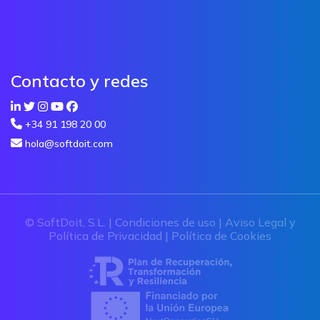
Contacto y redes
+34 91 198 20 00
hola@softdoit.com
© SoftDoit, S.L. |
Condiciones de uso
|
Aviso Legal y
Política de Privacidad
|
Política de Cookies