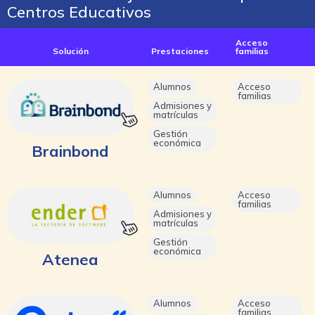
Centros Educativos
Acceso
Solución
Prestaciones
familias
Alumnos
Acceso
familias
Admisiones y
matrículas
Gestión
económica
Brainbond
Alumnos
Acceso
familias
Admisiones y
matrículas
Gestión
económica
Atenea
Alumnos
Acceso
familias