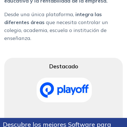
educativa y la rentabilidad de la empresa.
La comunicacion con alumnos y familias en los mejores
software para colegios
Desde una única plataforma,
integra las
El mejor software educativo para tu centro formativo, colegio
diferentes áreas
que necesita controlar un
o academia
colegio, academia, escuela o institución de
enseñanza.
Destacado
Descubre los mejores Software para