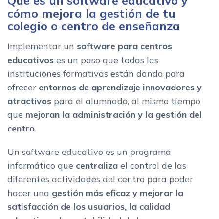
Qué es un software educativo y
Schooltivity
cómo mejora la gestión de tu
Educaria: Alexia
colegio o centro de enseñanza
Dinantia
Implementar un
software para centros
Areas de gestion del software para centros educativos
educativos
es un paso que todas las
Caracteristicas de un software de educacion con gestion
instituciones formativas están dando para
escolar y academica
ofrecer
entornos de aprendizaje innovadores y
Funcionalidades de una plataforma para centros educativos
atractivos
para el alumnado, al mismo tiempo
Gestion administrativa y financiera
que
mejoran la administración y la gestión del
Gestion academica
centro.
Gestion documental
Aula virtual
Un software educativo es un programa
Portal y app para profesores
informático que
centraliza
el control de las
Portal y app para alumnos y familias
diferentes actividades del centro para poder
Area de comunicaciones
hacer una
gestión más eficaz y mejorar la
Ventajas de implantar un software para centros educativos
satisfacción de los usuarios, la calidad
La importancia del ERP educativo