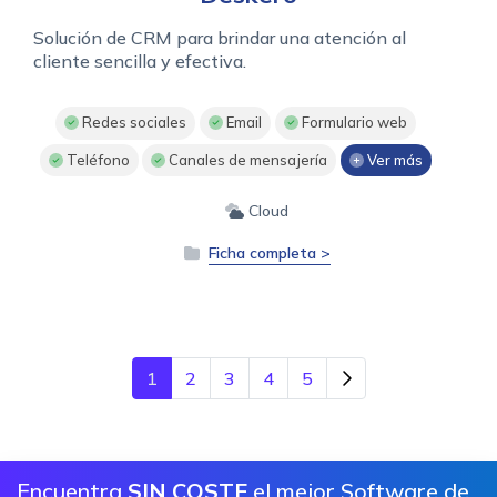
Solución de CRM para brindar una atención al
cliente sencilla y efectiva.
Redes sociales
Email
Formulario web
Teléfono
Canales de mensajería
Ver más
Cloud
Ficha completa >
1
2
3
4
5
Encuentra
SIN COSTE
el mejor Software de