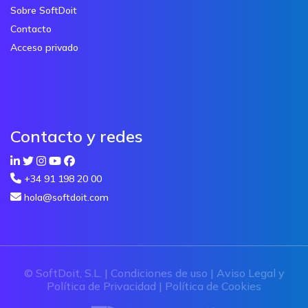
Sobre SoftDoit
Contacto
Acceso privado
Contacto y redes
+34 91 198 20 00
hola@softdoit.com
© SoftDoit, S.L. |
Condiciones de uso
|
Aviso Legal y
Política de Privacidad
|
Política de Cookies