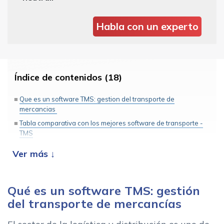
Habla con un experto
Índice de contenidos (18)
Que es un software TMS: gestion del transporte de
mercancias
Tabla comparativa con los mejores software de transporte -
TMS
Caracteristicas del software de transporte
Los 7 mejores software para transportistas
Hedyla TMS
Qué es un software TMS: gestión
Drivin
del transporte de mercancías
easyTMS
NovaTrans