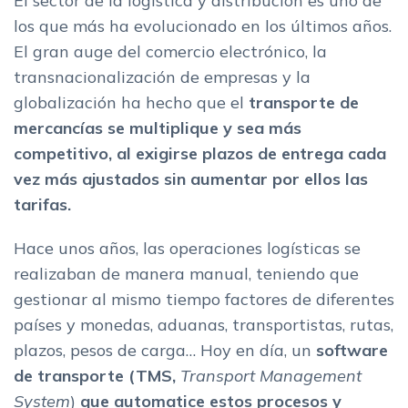
El sector de la logística y distribución es uno de
Visual Trans Terrestre
los que más ha evolucionado en los últimos años.
UNIGIS
El gran auge del comercio electrónico, la
Software TMS: gestion de cargas, transporte por carretera y
transnacionalización de empresas y la
efectividad con el cliente
globalización ha hecho que el
transporte de
Aplicaciones y modulos de la plataforma TMS
mercancías se multiplique y sea más
Funciones del software para transportistas
competitivo, al exigirse plazos de entrega cada
Ventajas del software de transporte TMS
vez más ajustados sin aumentar por ellos las
Sectores del software de transporte: empresas de transporte
tarifas.
por carretera
Control de los trayectos en tiempo real
Hace unos años, las operaciones logísticas se
Otros software para transportistas
realizaban de manera manual, teniendo que
gestionar al mismo tiempo factores de diferentes
El mejor software de transporte para tu negocio
países y monedas, aduanas, transportistas, rutas,
Mas informacion relacionada
plazos, pesos de carga… Hoy en día, un
software
de transporte (TMS,
Transport Management
System
)
que automatice estos procesos y