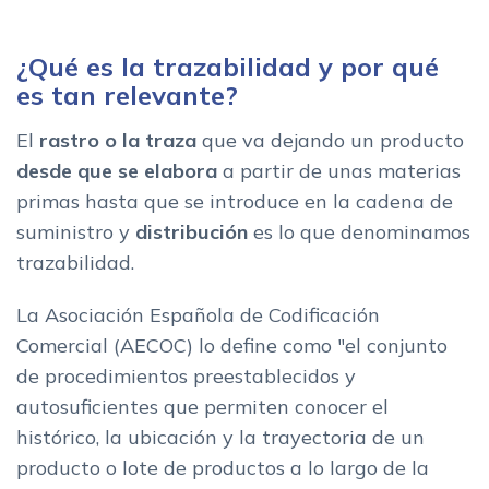
Puntos clave del software de trazabilidad
Funcionalidades del software de trazabilidad
¿Qué es la trazabilidad y por qué
Caracteristicas de los sistemas de control de trazabilidad
es tan relevante?
Beneficios del software de trazabilidad
Los mejores software de trazabilidad por sectores
El
rastro o la traza
que va dejando un producto
desde que se elabora
a partir de unas materias
primas hasta que se introduce en la cadena de
suministro y
distribución
es lo que denominamos
trazabilidad.
La Asociación Española de Codificación
Comercial (AECOC) lo define como "el conjunto
de procedimientos preestablecidos y
autosuficientes que permiten conocer el
histórico, la ubicación y la trayectoria de un
producto o lote de productos a lo largo de la