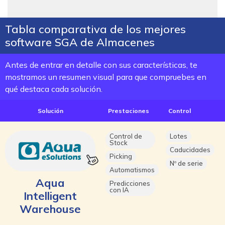
Tabla comparativa de los mejores
software SGA de Almacenes
Antes de entrar en detalle con sus características, te
mostramos un resumen visual para que compruebes en
qué destaca cada solución.
Solución
Prestaciones
Control
Control de
Lotes
Stock
Caducidades
Picking
Nº de serie
Automatismos
Aqua
Predicciones
con IA
Intelligent
Warehouse