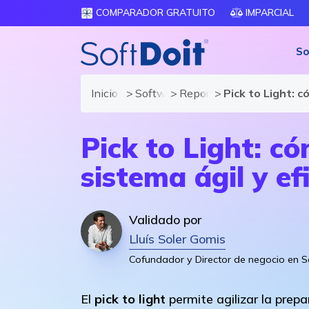
COMPARADOR GRATUITO
IMPARCIAL
So
Inicio
Software Gestión de Almacén - 
Reportajes
Pick to Light: 
Pick to Light: c
sistema ágil y ef
Validado por
Lluís Soler Gomis
Cofundador y Director de negocio en S
El
pick to light
permite agilizar la prep