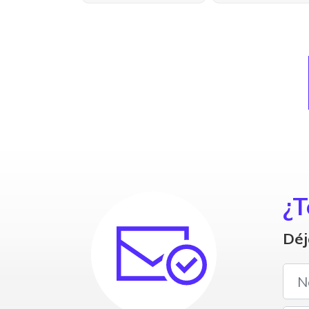
¿T
Déj