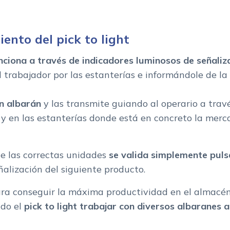
ento del pick to light
nciona a través de indicadores luminosos de señaliz
l trabajador por las estanterías e informándole de l
un albarán
y las transmite guiando al operario a trav
s y en las estanterías donde está en concreto la merc
 de las correctas unidades
se valida simplemente pul
alización del siguiente producto.
para conseguir la máxima productividad en el almacé
ndo el
pick to light trabajar con diversos albaranes