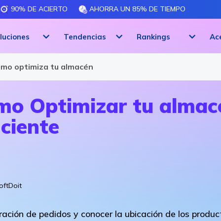
90% DE ACIERTO
AHORRA UN 85% DE TIEMPO
luciones
Tendencias
Rankings
Ac
SGA
cómo optimiza tu almacén
ómo Optimizar tu almac
iciente
oftDoit
aración de pedidos y conocer la ubicación de los produ