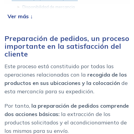
Disponibilidad de mercancia
Desplazamientos
Extraccion de mercancia
Preparación de pedidos, un proceso
Verificacion de la mercancia
importante en la satisfacción del
Expedicion de los pedidos
cliente
Una preparacion de pedidos eficaz y sin errores
Este proceso está constituido por todas las
6 consejos para optimizar la preparacion de pedidos
operaciones relacionadas con la
recogida de los
Como elegir el mejor sistema que optimice tu preparacion de
productos en sus ubicaciones y la colocación
de
pedidos
esta mercancía para su expedición.
Por tanto,
la preparación de pedidos comprende
dos acciones básicas:
la extracción de los
productos solicitados y el acondicionamiento de
los mismos para su envío.